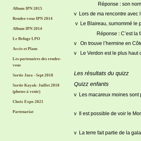
Réponse : son nom vient de l
Album IPN 2015
v Lors de ma rencontre avec le
Rendez-vous IPN 2014
v Le Blaireau, surnommé le pe
Album IPN 2014
Réponse : C’est la fami
Le Refuge LPO
v On trouve l’hermine en Côte
Accès et Plans
v Le Verdon est le plus haut
Les partenaires des rendez-
vous
Les résultats du quizz
Sortie Jura - Sept 2018
Quizz enfants
Sortie Kayak- Juillet 2018
(photos à venir)
v Les macareux moines sont pr
Choix Expo 2021
Partenariat
v Il est possible de voir le M
v La terre fait partie de la ga